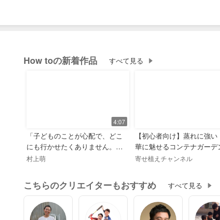
一方で、2人だけの時間は今だけなので、デートのため
だけだというのも分かります。
どんな気持ちでいたら、彼とのデートを楽しんで、支払
て過ごすことができるのでしょうか。
How toの新着作品
すべて見る
私は心配しすぎなのでしょうか。
デートでお金を払うということについて、ポジティブに
んな風に考えているのか教えてもらえたら嬉しいです。
（28歳・女性・会社員）
4:07
「子どものことが心配で、どこ
【初心者向け】蒸れに強い
【こたえます】
にも行かせたくありません。」
華に魅せるコンテナガーデ
｜村上萌のお悩み相談室
お花だけの寄せ植え♪
村上萌
寄せ植えチャンネル
お悩みをお送りいただきありがとうございます。
そして、ご婚約おめでとうございます！
こちらのクリエイターもおすすめ
すべて見る
気持ちよくお金をつかいたいと思っていたとしても、物