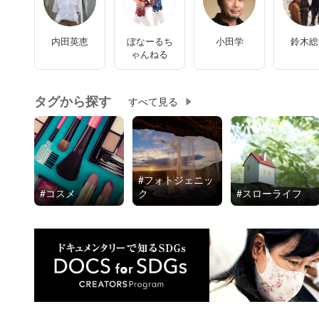
計シーンは緊張しますよね…。
（私も学生時代に付き合っていた方が新社会人で、出し
内田英恵
ぼなーるち
小田学
鈴木総
ず、だけど少しずつ選ぶお店も変わって来て…、と、な
ゃんねる
たが、お会計の度に毎度緊張していたのを思い出しまし
タグから探す
すべて見る
相談者さんの「これから一緒に住むために引越しなど大
考えると、あまりデートしたくないなとすら思ってしま
という心のうちが、気になりました。
フォトジェニッ
コスメ
ク
スローライフ
何をするにしたって、基本的には予算というものがあっ
る範囲の中でお金を使って楽しむというのは、よっぽど
です…！
たとえば10万円しか持っていない人は30万円する旅行
それは損得勘定ではないと思います。