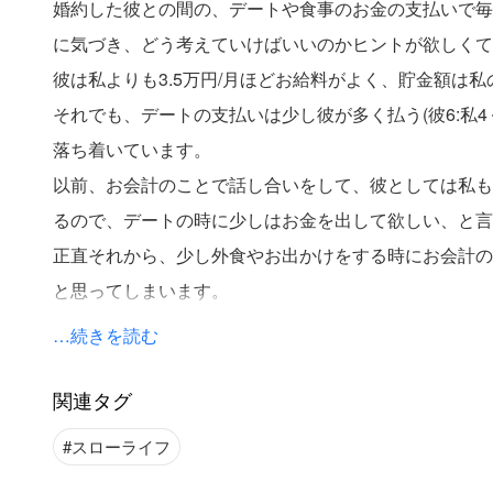
婚約した彼との間の、デートや食事のお金の支払いで毎
に気づき、どう考えていけばいいのかヒントが欲しくて
彼は私よりも3.5万円/月ほどお給料がよく、貯金額は私
それでも、デートの支払いは少し彼が多く払う(彼6:私4
落ち着いています。
以前、お会計のことで話し合いをして、彼としては私も
るので、デートの時に少しはお金を出して欲しい、と言
正直それから、少し外食やお出かけをする時にお会計の
と思ってしまいます。
彼の家は比較的裕福なのですが、私は一般的な家庭だっ
…続きを読む
いや教育ローンの支払いがあり、最近やっと貯金ができ
ころであるため、彼ほどはお金に余裕はありません。
関連タグ
これから一緒に住むために引越しなど大きな出費がある
スローライフ
りデートしたくないなとすら思ってしまうこともありま