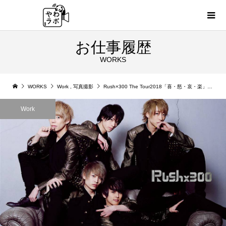
お仕事履歴
WORKS
WORKS
Work
,
写真撮影
Rush×300 The Tour2018「喜・怒・哀・楽」ライブ撮影
Work