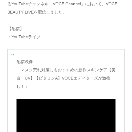
るYouTubeチャンネル「VOCE Channel」において、VOCE
BEAUTY LIVEを配信しました。
【配信】
・YouTubeライブ
配信映像
「マスク荒れ対策にもおすすめの新作スキンケア【美
白・UV】【ビタミンA】VOCEエディターズが激推
し！」