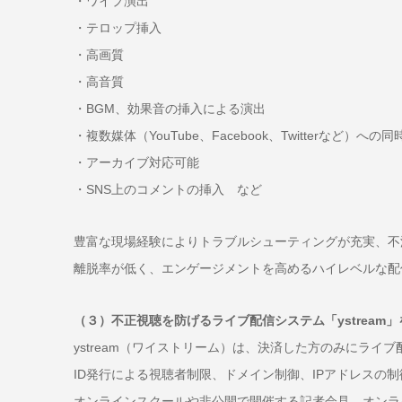
・ワイプ演出
・テロップ挿入
・高画質
・高音質
・BGM、効果音の挿入による演出
・複数媒体（YouTube、Facebook、Twitterなど）へ
・アーカイブ対応可能
・SNS上のコメントの挿入 など
豊富な現場経験によりトラブルシューティングが充実、不
離脱率が低く、エンゲージメントを高めるハイレベルな配
（３）不正視聴を防げるライブ配信システム「ystream
ystream（ワイストリーム）は、決済した方のみにライ
ID発行による視聴者制限、ドメイン制御、IPアドレスの
オンラインスクールや非公開で開催する記者会見、オンラ