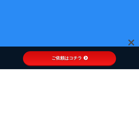
ご依頼はコチラ
やわらかい動画ライブ配信
ラボ #やわラボ
#やわラボは動画の活用を考え、コンテンツに最適な価値を提
供する集団です。
昨今、重要視されている動画。
ただ作る、実行するだけではなく「本当に効果のある」結果を